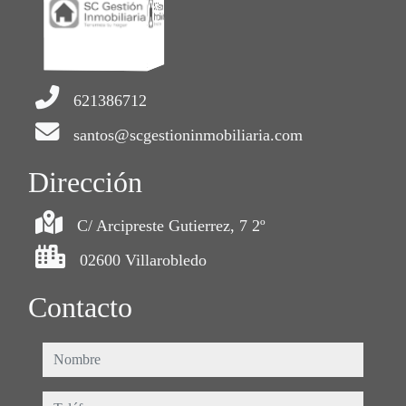
621386712
santos@scgestioninmobiliaria.com
Dirección
C/ Arcipreste Gutierrez, 7 2º
02600 Villarobledo
Contacto
nombre
teléfono